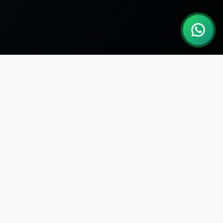
EXPERIENCIA PREMIUM
Viajes a Tu Medida
Escoge entre nuestras opciones de
vehículos de lujo
con
placa blanca
para el traslado más cómodo y
seguro.